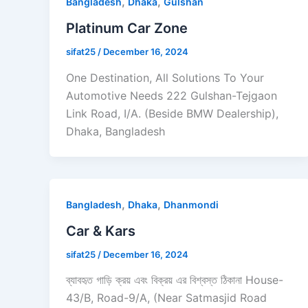
,
,
Bangladesh
Dhaka
Gulshan
Platinum Car Zone
sifat25
/
December 16, 2024
One Destination, All Solutions To Your
Automotive Needs 222 Gulshan-Tejgaon
Link Road, I/A. (Beside BMW Dealership),
Dhaka, Bangladesh
,
,
Bangladesh
Dhaka
Dhanmondi
Car & Kars
sifat25
/
December 16, 2024
ব্যাবহৃত গাড়ি ক্রয় এবং বিক্রয় এর বিশ্বস্ত ঠিকানা House-
43/B, Road-9/A, (Near Satmasjid Road