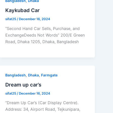
,
Bangladesh
Dhaka
Kaykubad Car
sifat25
/
December 16, 2024
“Second Hand Car Sells, Purchase, and
ExchangeDeeds Not Words” 200/E Green
Road, Dhaka 1205, Dhaka, Bangladesh
,
,
Bangladesh
Dhaka
Farmgate
Dream up car’s
sifat25
/
December 16, 2024
“Dream Up Car’s (Car Display Centre).
Address: 34, Airport Road, Tejkunipara,