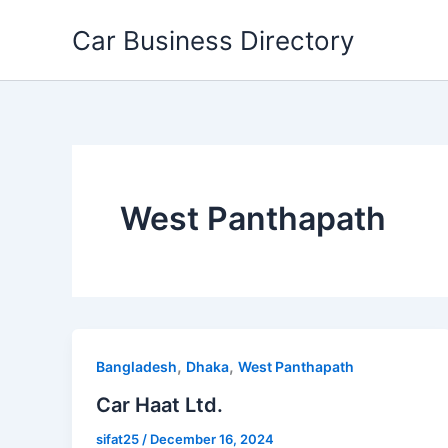
Skip
Car Business Directory
to
content
West Panthapath
,
,
Bangladesh
Dhaka
West Panthapath
Car Haat Ltd.
sifat25
/
December 16, 2024