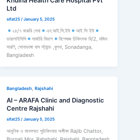
Khulna Health Care Hospital Pvt
Ltd
sifat25
/
January 5, 2025
২৪/৭ জরুরি সেবা
এন.আই.সি.ইউ
আই সি ইউ
ডায়ালাইসিসি
সার্জারি বিভাগ
বিশেষজ্ঞ চিকিৎসক বি/2, মজিদ
সারণি, সোনাডাঙ্গা বাস স্ট্যান্ড ,খুলনা, Sonadanga,
Bangladesh
,
Bangladesh
Rajshahi
Al – ARAFA Clinic and Diagnostic
Centre Rajshahi
sifat25
/
January 5, 2025
আধুনিক ও মানসম্মত সুচিকিৎসার অঙ্গীকা Rajib Chattor,
Bornali Mor, Rahshahi, Rajshahi, Bangladesh