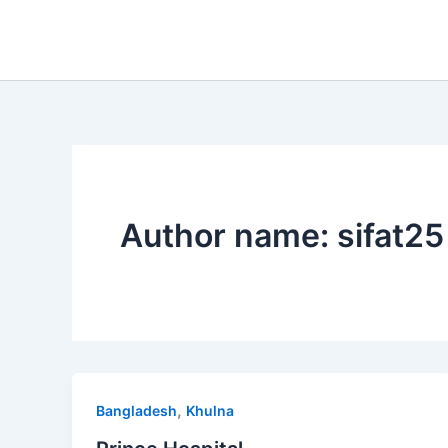
Skip
to
content
Author name: sifat25
,
Bangladesh
Khulna