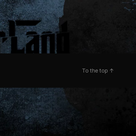
To the top
↑